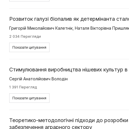
Розвиток галузі біопалив як детермінанта cтал
Григорій Миколайович Калетнік
,
Наталя Вікторівна Пришля
2 034 Перегляди
Показати цитування
Стимулювання виробництва нішевих культур в У
Сергій Анатолійович Володін
1 391 Перегляд
Показати цитування
Теоретико-методологічні підходи до розробки 
забезпечення аграрного сектору