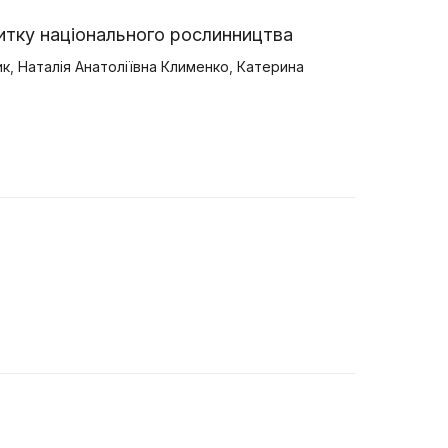
итку національного рослинництва
ик
,
Наталія Анатоліївна Клименко
,
Катерина