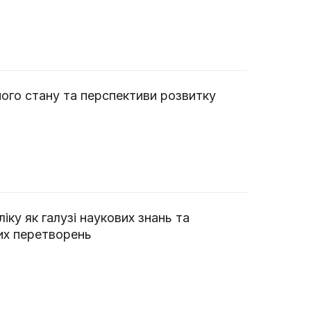
сного стану та перспективи розвитку
іку як галузі наукових знань та
их перетворень