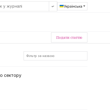
↵
Українська
Подати статтю
го сектору