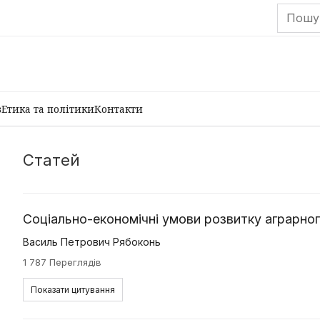
в
Етика та політики
Контакти
Статей
Соціально-економічні умови розвитку аграрно
Василь Петрович Рябоконь
1 787 Переглядів
Показати цитування