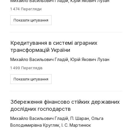
Михайло Васильович Гладій
,
Юрій Якович Лузан
1 474 Перегляди
Показати цитування
Кредитування в системі аграрних
трансформацій України
Михайло Васильович Гладій
,
Юрій Якович Лузан
1 499 Переглядів
Показати цитування
Збереження фінансово стійких державних
дослідних господарств
Михайло Васильович Гладій
,
П. Шаран
,
Ольга
Володимирівна Кругляк
,
І. С. Мартинюк