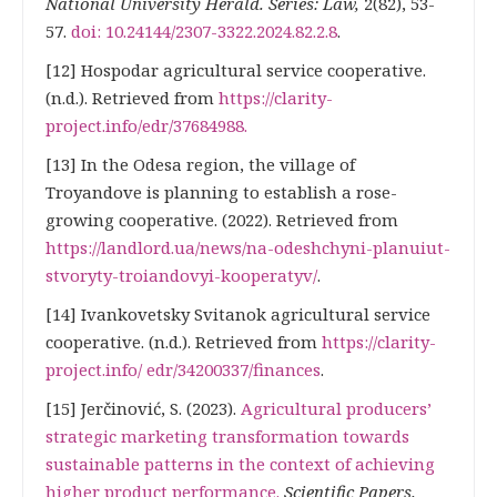
National University Herald. Series: Law,
2(82), 53-
57.
doi: 10.24144/2307-3322.2024.82.2.8
.
[12] Hospodar agricultural service cooperative.
(n.d.). Retrieved from
https://clarity-
project.info/edr/37684988
.
[13] In the Odesa region, the village of
Troyandove is planning to establish a rose-
growing cooperative. (2022). Retrieved from
https://landlord.ua/news/na-odeshchyni-planuiut-
stvoryty-troiandovyi-kooperatyv/
.
[14] Ivankovetsky Svitanok agricultural service
cooperative. (n.d.). Retrieved from
https://clarity-
project.info/
edr/34200337/finances
.
[15] Jerčinović, S. (2023).
Agricultural producers’
strategic marketing transformation towards
sustainable patterns in the
context of achieving
higher product performance
.
Scientific Papers.