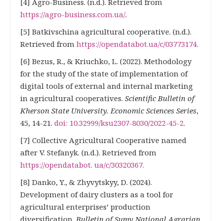
[4] Agro-Business. (n.d.). Retrieved from
https://agro-business.com.ua/
.
[5] Batkivschina agricultural cooperative. (n.d.).
Retrieved from
https://opendatabot.ua/c/03773174
.
[6] Bezus, R., & Kriuchko, L. (2022). Methodology
for the study of the state of implementation of
digital tools of external and internal marketing
in agricultural cooperatives.
Scientific Bulletin of
Kherson State University. Economic Sciences Series
,
45, 14-21.
doi: 10.32999/ksu2307-8030/2022-45-2
.
[7] Collective Agricultural Cooperative named
after V. Stefanyk. (n.d.). Retrieved from
https://opendatabot.
ua/c/30320367
.
[8] Danko, Y., & Zhyvytskyy, D. (2024).
Development of dairy clusters as a tool for
agricultural enterprises’ production
diversification.
Bulletin of Sumy National Agrarian