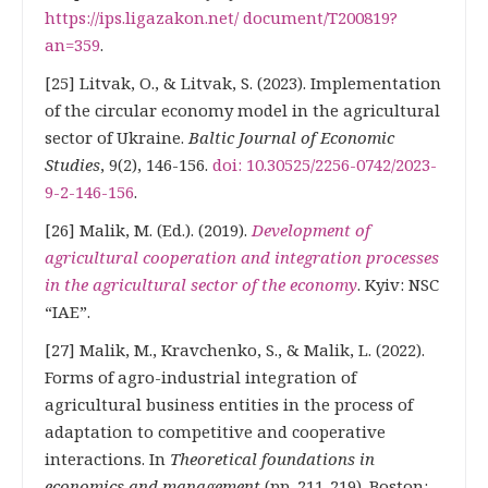
https://ips.ligazakon.net/
document/T200819?
an=359
.
[25] Litvak, O., & Litvak, S. (2023). Implementation
of the circular economy model in the agricultural
sector of Ukraine.
Baltic Journal of Economic
Studies
, 9(2), 146-156.
doi: 10.30525/2256-0742/2023-
9-2-146-156
.
[26] Malik, M. (Ed.). (2019).
Development of
agricultural cooperation and integration processes
in the agricultural sector
of the economy
. Kyiv: NSC
“IAE”.
[27] Malik, M., Kravchenko, S., & Malik, L. (2022).
Forms of agro-industrial integration of
agricultural business entities in the process of
adaptation to competitive and cooperative
interactions. In
Theoretical foundations in
economics and management
(pp. 211-219). Boston: