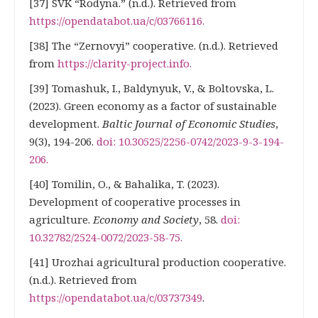
[37] SVK “Rodyna.” (n.d.). Retrieved from
https://opendatabot.ua/c/03766116
.
[38] The “Zernovyi” cooperative. (n.d.). Retrieved
from
https://clarity-project.info
.
[39] Tomashuk, I., Baldynyuk, V., & Boltovska, L.
(2023). Green economy as a factor of sustainable
development.
Baltic Journal of Economic Studies
,
9(3), 194-206.
doi: 10.30525/2256-0742/2023-9-3-194-
206
.
[40] Tomilin, O., & Bahalika, T. (2023).
Development of cooperative processes in
agriculture.
Economy and Society
, 58.
doi:
10.32782/2524-0072/2023-58-75.
[41] Urozhai agricultural production cooperative.
(n.d.). Retrieved from
https://opendatabot.ua/c/03737349
.