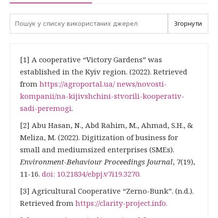
Згорнути
[1] A cooperative “Victory Gardens” was
established in the Kyiv region. (2022). Retrieved
from
https://agroportal.ua/
news/novosti-
kompanii/na-kijivshchini-stvorili-kooperativ-
sadi-peremogi
.
[2] Abu Hasan, N., Abd Rahim, M., Ahmad, S.H., &
Meliza, M. (2022). Digitization of business for
small and mediumsized enterprises (SMEs).
Environment-Behaviour Proceedings Journal
, 7(19),
11-16.
doi: 10.21834/ebpj.v7i19.3270
.
[3] Agricultural Cooperative “Zerno-Bunk”. (n.d.).
Retrieved from
https://clarity-project.info
.