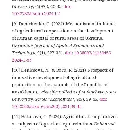
University
, (1(97)), 40-45.
doi:
10.32782/bsnau.2024.1.7
.
[9] Demchenko, O. (2024). Mechanism of influence
of agricultural cooperation on the development
of human capital of rural areas of Ukraine.
Ukrainian Journal of Applied Economics and
Technology
, 9(1), 327-331.
doi: 10.36887/2415
8453-
2024-1-55
.
[10] Denissova, N., & Born, R. (2021). Prospects of
innovative development of agricultural
production on the example of the Republic of
Kazakhstan.
Scientific Bulletin of Mukachevo State
University. Series “Economics
”, 8(3), 39-45.
doi:
10.52566/msu-econ.8(3).2021.39-45
.
[11] Hafurova, O. (2024). Agricultural cooperatives
as subjects of agrarian legal relations.
Uzhhorod