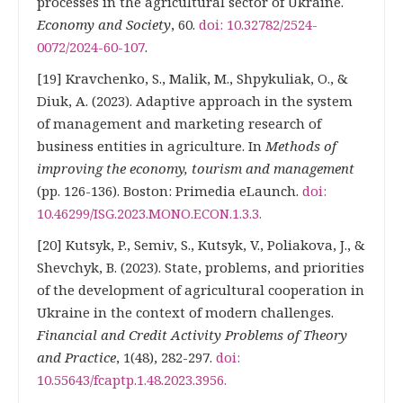
processes in the agricultural sector of Ukraine.
Economy and Society
, 60.
doi: 10.32782/2524-
0072/2024-60-107
.
[19] Kravchenko, S., Malik, M., Shpykuliak, O., &
Diuk, A. (2023). Adaptive approach in the system
of management and marketing research of
business entities in agriculture. In
Methods of
improving the economy, tourism and management
(pp. 126-136). Boston: Primedia eLaunch.
doi:
10.46299/ISG.2023.MONO.ECON.1.3.3
.
[20] Kutsyk, P., Semiv, S., Kutsyk, V., Poliakova, J., &
Shevchyk, B. (2023). State, problems, and priorities
of the development of agricultural cooperation in
Ukraine in the context of modern challenges.
Financial and Credit Activity Problems of Theory
and Practice
, 1(48), 282-297.
doi:
10.55643/fcaptp.1.48.2023.3956
.