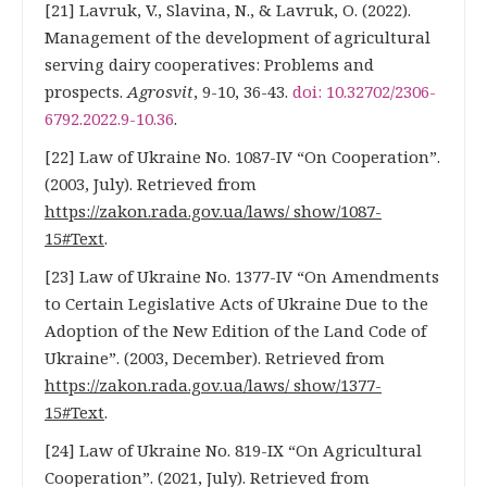
[21] Lavruk, V., Slavina, N., & Lavruk, O. (2022).
Management of the development of agricultural
serving dairy cooperatives: Problems and
prospects.
Agrosvit
, 9-10, 36-43.
doi: 10.32702/2306-
6792.2022.9-10.36
.
[22] Law of Ukraine No. 1087-IV “On Cooperation”.
(2003, July). Retrieved from
https://zakon.rada.gov.ua/laws/ show/1087-
15#Text
.
[23] Law of Ukraine No. 1377-IV “On Amendments
to Certain Legislative Acts of Ukraine Due to the
Adoption of the New Edition of the Land Code of
Ukraine”. (2003, December). Retrieved from
https://zakon.rada.gov.ua/laws/ show/1377-
15#Text
.
[24] Law of Ukraine No. 819-IX “On Agricultural
Cooperation”. (2021, July). Retrieved from