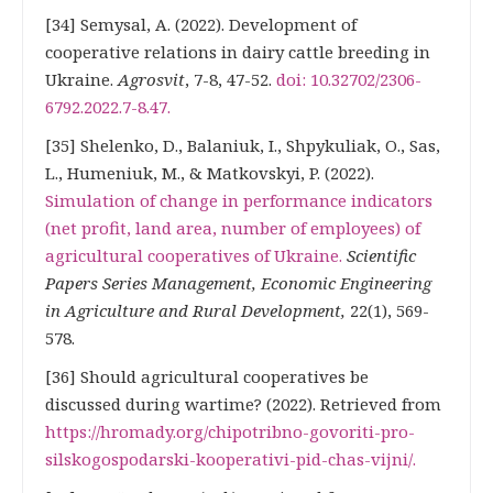
[34] Semysal, A. (2022). Development of
cooperative relations in dairy cattle breeding in
Ukraine.
Agrosvit
, 7-8, 47-52.
doi: 10.32702/2306-
6792.2022.7-8.47
.
[35] Shelenko, D., Balaniuk, I., Shpykuliak, O., Sas,
L., Humeniuk, M., & Matkovskyi, P. (2022).
Simulation of change
in performance indicators
(net profit, land area, number of employees) of
agricultural cooperatives of Ukraine
.
Scientific
Papers Series Management, Economic Engineering
in Agriculture and Rural Development,
22(1), 569-
578.
[36] Should agricultural cooperatives be
discussed during wartime? (2022). Retrieved from
https://hromady.org/chi
potribno-govoriti-pro-
silskogospodarski-kooperativi-pid-chas-vijni/
.