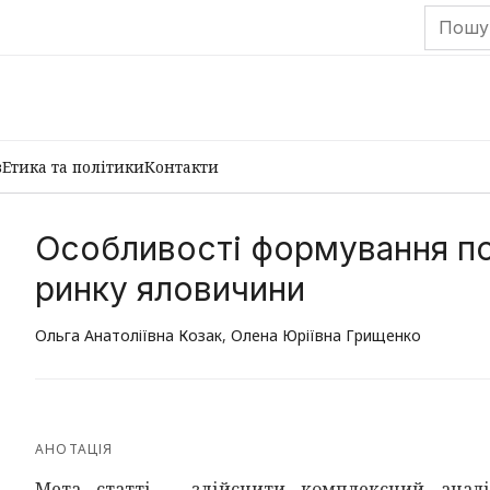
в
Етика та політики
Контакти
Особливості формування поп
ринку яловичини
Ольга Анатоліївна Козак
,
Олена Юріївна Грищенко
АНОТАЦІЯ
Мета статті – здійснити комплексний анал