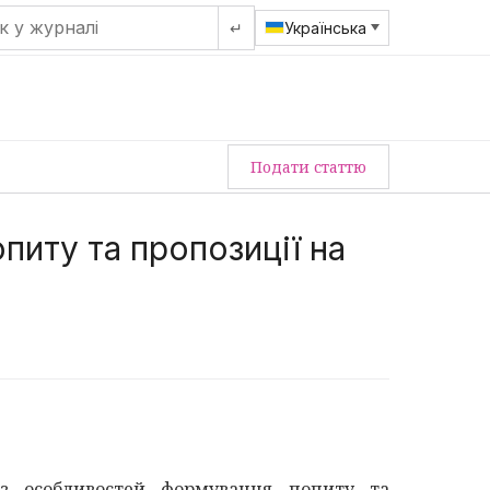
↵
Українська
Подати статтю
иту та пропозиції на
із особливостей формування попиту та