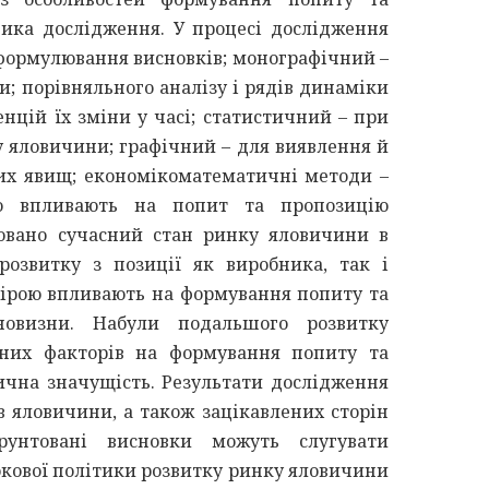
ика дослідження. У процесі дослідження
 формулювання висновків; монографічний –
; порівняльного аналізу і рядів динаміки
нцій їх зміни у часі; статистичний – при
у яловичини; графічний – для виявлення й
их явищ; економікоматематичні методи –
що впливають на попит та пропозицію
зовано сучасний стан ринку яловичини в
розвитку з позиції як виробника, так і
мірою впливають на формування попиту та
новизни. Набули подальшого розвитку
вних факторів на формування попиту та
ична значущість. Результати дослідження
 яловичини, а також зацікавлених сторін
ґрунтовані висновки можуть слугувати
окової політики розвитку ринку яловичини