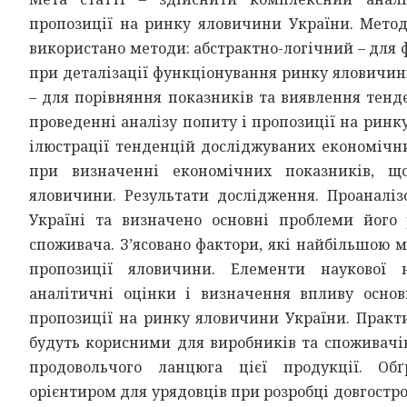
пропозиції на ринку яловичини України. Метод
використано методи: абстрактно-логічний – для
при деталізації функціонування ринку яловичини
– для порівняння показників та виявлення тенде
проведенні аналізу попиту і пропозиції на ринк
ілюстрації тенденцій досліджуваних економічн
при визначенні економічних показників, 
яловичини. Результати дослідження. Проаналі
Україні та визначено основні проблеми його 
споживача. З’ясовано фактори, які найбільшою 
пропозиції яловичини. Елементи наукової 
аналітичні оцінки і визначення впливу осно
пропозиції на ринку яловичини України. Практ
будуть корисними для виробників та споживачів
продовольчого ланцюга цієї продукції. Об
орієнтиром для урядовців при розробці довгостр