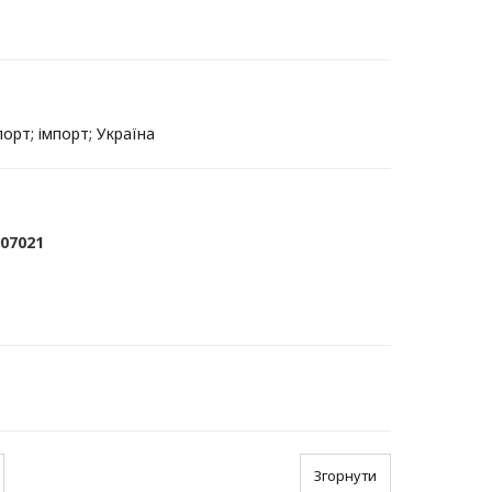
орт; імпорт; Україна
907021
Згорнути