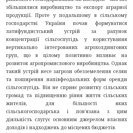
збільшилися виробництво та експорт аграрної
продукції. Проте у подальшому в сільському
господарстві України почав формуватися
латифундистський устрій за рахунок
концентрації сільгоспугідь у користування
вертикально інтегрованих агрохолдингових
груп, що в цілому позитивно впливає на
розвиток агропромислового виробництва. Однак
такий устрій несе загрози обезземелення селян
та поширення напівфеодальних форм оренди
сільгоспугідь. Він не сприяє розвитку сільських
громад та підвищенню рівня життя сільських
жителів, для більшості яких
сільськогосподарська і пов'язана з цим
діяльність слугує основним джерелом власних
доходів і надходжень до місцевих бюджетів.