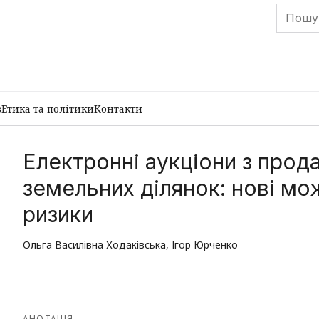
в
Етика та політики
Контакти
Електронні аукціони з прод
земельних ділянок: нові мож
ризики
Ольга Василівна Ходаківська
,
Ігор Юрченко
АНОТАЦІЯ