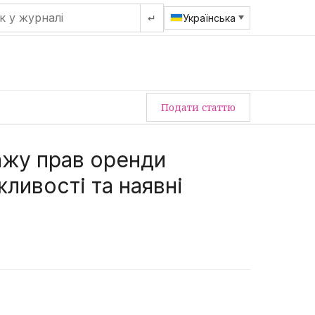
↵
Українська
Подати статтю
ажу прав оренди
ливості та наявні