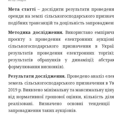
Мета статті
– дослідити результати проведенн
оренди на землі сільськогосподарського признач
подібних трансакцій та доцільність запровадженн
Методика дослідження.
Використано емпіричн
проєкту з проведення електронних аукціо
сільськогосподарського призначення в Україн
результатів проведення електронних торгів)
результатів обрахунків у динаміці); абстра
формулювання висновків).
Результати дослідження.
Проведено аналіз еле
земель сільськогосподарського призначення в Укр
2019 р. Виявлено мінімальну та максимальну ціну з
від нормативної грошової оцінки, кількість діл
реалізовані. Визначено основні тенденції
запровадження таких аукціонів.