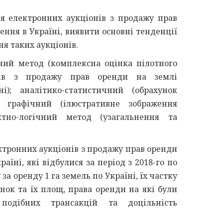
я електронних аукціонів з продажу прав
ення в Україні, виявити основні тенденції
я таких аукціонів.
ий метод (комплексна оцінка пілотного
нів з продажу прав оренди на землі
і); аналітико-статистичний (обрахунок
; графічний (ілюстративне зображення
ктно-логічний метод (узагальнення та
ктронних аукціонів з продажу прав оренди
аїні, які відбулися за період з 2018-го по
а оренду 1 га земель по Україні, їх частку
янок та їх площ, права оренди на які були
 подібних трансакцій та доцільність