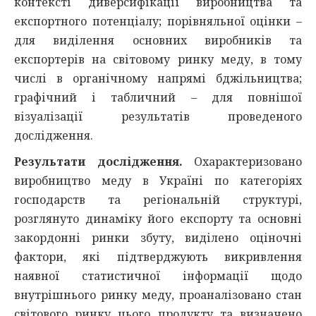
контексті диверсифікації виробництва та
експортного потенціалу; порівняльної оцінки –
для виділення основних виробників та
експортерів на світовому ринку меду, в тому
числі в органічному напрямі бджільництва;
графічний і табличний – для повнішої
візуалізації результатів проведеного
дослідження.
Результати дослідження.
Охарактеризовано
виробництво меду в Україні по категоріях
господарств та регіональній структурі,
розглянуто динаміку його експорту та основні
закордонні ринки збуту, виділено оціночні
фактори, які підтверджують викривлення
наявної статистичної інформації щодо
внутрішнього ринку меду, проаналізовано стан
світового ринку цього продукту та визначено