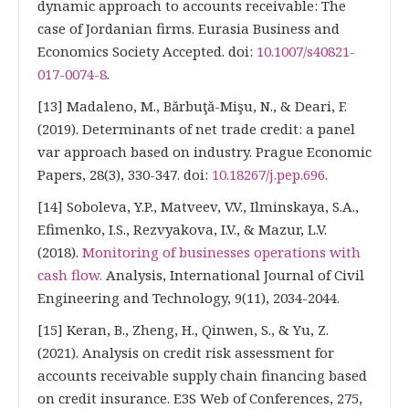
dynamic approach to accounts receivable: The
case of Jordanian firms. Eurasia Business and
Economics Society Accepted. doi:
10.1007/s40821-
017-0074-8
.
[13] Madaleno, M., Bărbuţă-Mişu, N., & Deari, F.
(2019). Determinants of net trade credit: a panel
var approach based on industry. Prague Economic
Papers, 28(3), 330-347. doi:
10.18267/j.pep.696
.
[14] Soboleva, Y.P., Matveev, V.V., Ilminskaya, S.A.,
Efimenko, I.S., Rezvyakova, I.V., & Mazur, L.V.
(2018).
Monitoring of businesses operations with
cash flow.
Analysis, International Journal of Civil
Engineering and Technology, 9(11), 2034-2044.
[15] Keran, B., Zheng, H., Qinwen, S., & Yu, Z.
(2021). Analysis on credit risk assessment for
accounts receivable supply chain financing based
on credit insurance. E3S Web of Conferences, 275,