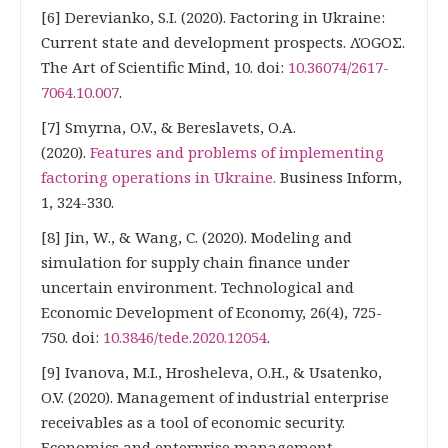
[6] Derevianko, S.I. (2020). Factoring in Ukraine:
Current state and development prospects. ΛΌGOΣ.
The Art of Scientific Mind, 10. doi:
10.36074/2617-
7064.10.007
.
[7] Smyrna, O.V., & Bereslavets, O.A.
(2020).
Features and problems of implementing
factoring operations in Ukraine.
Business Inform,
1, 324-330.
[8] Jin, W., & Wang, C. (2020). Modeling and
simulation for supply chain finance under
uncertain environment. Technological and
Economic Development of Economy, 26(4), 725-
750. doi:
10.3846/tede.2020.12054
.
[9] Ivanova, M.I., Hrosheleva, O.H., & Usatenko,
O.V. (2020). Management of industrial enterprise
receivables as a tool of economic security.
Economics and enterprise management.