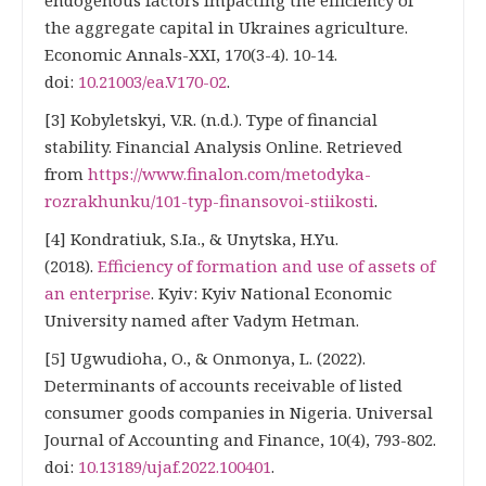
endogenous factors impacting the efficiency of
the aggregate capital in Ukraines agriculture.
Economic Annals-XXI, 170(3-4). 10-14.
doi:
10.21003/ea.V170-02
.
[3] Kobyletskyi, V.R. (n.d.). Type of financial
stability. Financial Analysis Online. Retrieved
from
https://www.finalon.com/metodyka-
rozrakhunku/101-typ-finansovoi-stiikosti
.
[4] Kondratiuk, S.Ia., & Unytska, H.Yu.
(2018).
Efficiency of formation and use of assets of
an enterprise
. Kyiv: Kyiv National Economic
University named after Vadym Hetman.
[5] Ugwudioha, O., & Onmonya, L. (2022).
Determinants of accounts receivable of listed
consumer goods companies in Nigeria. Universal
Journal of Accounting and Finance, 10(4), 793-802.
doi:
10.13189/ujaf.2022.100401
.