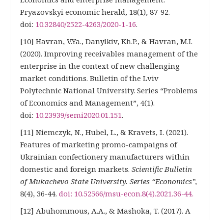
Pryazovskyi economic herald, 18(1), 87-92.
doi:
10.32840/2522-4263/2020-1-16
.
[10] Havran, V.Ya., Danylkiv, Kh.P., & Havran, M.I.
(2020). Improving receivables management of the
enterprise in the context of new challenging
market conditions. Bulletin of the Lviv
Polytechnic National University. Series “Problems
of Economics and Management”, 4(1).
doi:
10.23939/semi2020.01.151
.
[11] Niemczyk, N., Hubel, L., & Kravets, І. (2021).
Features of marketing promo-campaigns of
Ukrainian confectionery manufacturers within
domestic and foreign markets.
Scientific Bulletin
of Mukachevo State University. Series “Economics”,
8(4), 36-44.
doi: 10.52566/msu-econ.8(4).2021.36-44.
[12] Abuhommous, A.A., & Mashoka, T. (2017). A