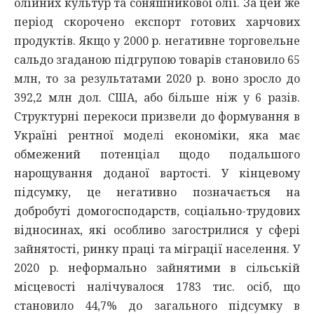
олійних культур та соняшникової олії. За цей же
період скорочено експорт готових харчових
продуктів. Якщо у 2000 р. негативне торговельне
сальдо згаданою підгрупою товарів становило 65
млн, то за результатами 2020 р. воно зросло до
392,2 млн дол. США, або більше ніж у 6 разів.
Структурні перекоси призвели до формування в
Україні рентної моделі економіки, яка має
обмежений потенціал щодо подальшого
нарощування доданої вартості. У кінцевому
підсумку, це негативно позначається на
добробуті домогосподарств, соціально-трудових
відносинах, які особливо загострилися у сфері
зайнятості, ринку праці та міграції населення. У
2020 р. неформально зайнятими в сільській
місцевості налічувалося 1783 тис. осіб, що
становило 44,7% до загального підсумку в