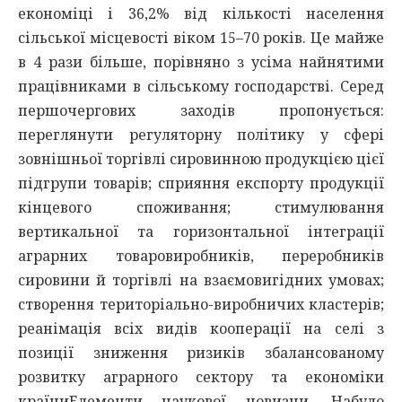
економіці і 36,2% від кількості населення
сільської місцевості віком 15–70 років. Це майже
в 4 рази більше, порівняно з усіма найнятими
працівниками в сільському господарстві. Серед
першочергових заходів пропонується:
переглянути регуляторну політику у сфері
зовнішньої торгівлі сировинною продукцією цієї
підгрупи товарів; сприяння експорту продукції
кінцевого споживання; стимулювання
вертикальної та горизонтальної інтеграції
аграрних товаровиробників, переробників
сировини й торгівлі на взаємовигідних умовах;
створення територіально-виробничих кластерів;
реанімація всіх видів кооперації на селі з
позиції зниження ризиків збалансованому
розвитку аграрного сектору та економіки
країниЕлементи наукової новизни. Набуло