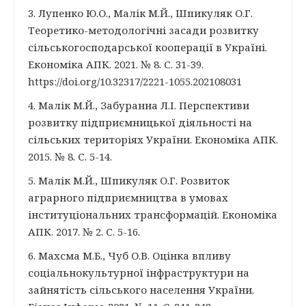
3. Лупенко Ю.О., Малік М.Й., Шпикуляк О.Г.
Теоретико-методологічні засади розвитку
сільськогосподарської кооперації в Україні.
Економіка АПК. 2021. № 8. С. 31-39.
https://doi.org/10.32317/2221-1055.202108031
4. Малік М.Й., Забуранна Л.І. Перспективи
розвитку підприємницької діяльності на
сільських територіях України. Економіка АПК.
2015. № 8. С. 5-14.
5. Малік М.Й., Шпикуляк О.Г. Розвиток
аграрного підприємництва в умовах
інституціональних трансформацій. Економіка
АПК. 2017. № 2. С. 5-16.
6. Махсма М.Б., Чуб О.В. Оцінка впливу
соціальнокультурної інфраструктури на
зайнятість сільського населення України.