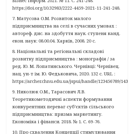
Бізнес Інформ. 2021. № 11. C. 241-248.
https://doi.org/10.32983/2222-4459-2021-11-241-248.
7. Матусова О.М. Розвиток малого
підприємництва на селі в сучасних умовах :
автореф. дис. на здобуття наук. ступеня канд.
екон. наук: 08.00.04. Харків, 2008. 20 с.
8. Національні та регіональні складові
розвитку підприємництва : монографія / за
ред. Ю. М. Лопатинського. Чернівці: Чернівец.
нац. ун-т ім. Ю. Федьковича, 2020. 132 с. URL :
https://archer.chnu.edu.ua/jspui/handle/123456789/1439.
9. Николюк О.М., Тарасович Л.В.
Теоретикометодичні аспекти формування
конкурентних переваг суб’єктів сільського
підприємництва: призма маркетингу.
Економіка і фінанси. 2018. № 1. С. 69-76.
10. Про схвалення Концепції стимулювання