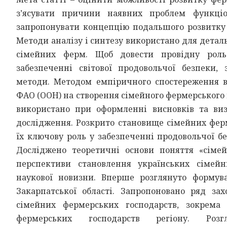
з’ясувати причини наявних проблем функціо
запропонувати концепцію подальшого розвитку 
Методи аналізу і синтезу використано для детал
сімейних ферм. Щоб довести провідну роль
забезпеченні світової продовольчої безпеки,
методи. Методом емпіричного спостереження в
ФАО (ООН) на створення сімейного фермерського 
використано при оформленні висновків та виз
дослідження. Розкрито становище сімейних ферм
їх ключову роль у забезпеченні продовольчої б
Досліджено теоретичні основи поняття «сімей
перспективи становлення українських сімейн
наукової новизни. Вперше розглянуто формув
Закарпатської області. Запропоновано ряд зах
сімейних фермерських господарств, зокрема
фермерських господарств регіону. Розг