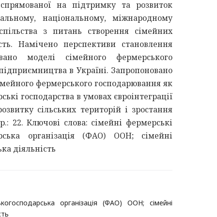
, спрямованої на підтримку та розвиток
альному, національному, міжнародному
спільства з питань створення сімейних
сть. Намічено перспективи становлення
вано моделі сімейного фермерського
 підприємництва в Україні. Запропоновано
сімейного фермерського господарювання як
ські господарства в умовах євроінтеграції
розвитку сільських територій і зростання
гр.: 22. Ключові слова: сімейні фермерські
арська організація (ФАО) ООН; сімейні
ка діяльність
ькогосподарська організація (ФАО) ООН; сімейні
сть