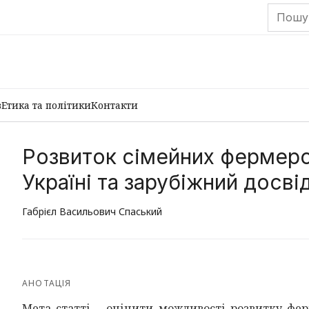
в
Етика та політики
Контакти
Розвиток сімейних фермерс
Україні та зарубіжний досві
Габрієл Васильович Спаський
АНОТАЦІЯ
Мета статті – оцінити можливості розвитку фер