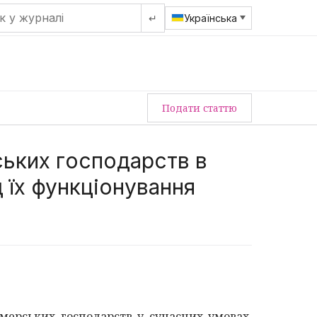
↵
Українська
Подати статтю
ьких господарств в
д їх функціонування
мерських господарств у сучасних умовах,