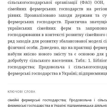
сільськогосподарської організації (ФАО) ООН
сімейних фермерських господарств на регіон
рівнях. Проаналізовано заходи держави та су
фермерських господарств. Практична значущі
українських сімейних ферм та запропоно
господарювання в контексті розвитку сімейного
ряд заходів для розвитку збалансованої моделі 
фізичної особи. Доведено, що на практиці фермер
набули якісно нового змісту та є основою для 
добробуту сільського населення. Табл.: 1. Бібліо
господарства; Продовольча і сільськогоспод
фермерські господарства в Україні; підприємниць
КЛЮЧОВІ СЛОВА
сімейні фермерські господарства; Продовольча і сільс
фермерські господарства в Україні; підприємницька діяльні