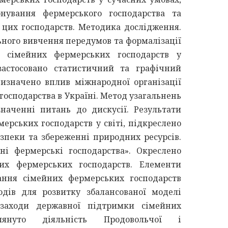
нування фермерського господарства та
цих господарств. Методика дослідження.
ьного вивчення передумов та формалізації
 сімейних фермерських господарств у
 застосовано статистичний та графічний
изначено вплив міжнародної організації
господарства в Україні. Метод узагальнень
наченні питань до дискусії. Результати
ерських господарств у світі, підкреслено
езпеки та збереженні природних ресурсів.
ні фермерські господарства». Окреслено
их фермерських господарств. Елементи
ання сімейних фермерських господарств
одів для розвитку збалансованої моделі
 заходи державної підтримки сімейних
лянуто діяльність Продовольчої і