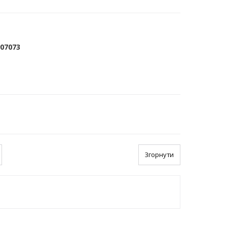
907073
Згорнути