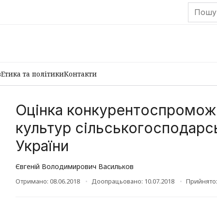
в
Етика та політики
Контакти
Оцінка конкурентоспроможн
культур сільськогосподарс
України
Євгеній Володимирович Васильков
Отримано: 08.06.2018
Доопрацьовано: 10.07.2018
Прийнято: