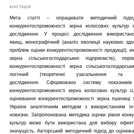
АНОТАЦІЯ
Мета статті – опрацювати методичний підхі
конкурентоспроможності зерна колосових культур с
дослідження. У процесі дослідження використан
явищ, монографічний (аналіз еволюції наукових здо
проблем оцінки конкурентоспроможності продукції), е
зерна сільськогосподарських підприємств), порі
конкурентоспроможності зерна сільськогосподарськи
логічний (теоретичні узагальнення та ф
дослідження. Сформовано систему показників
конкурентоспроможності зерна колосових культур сі
оцінювання конкурентоспроможності зерна пшениці т
України аналітичним методом з використанням ін
новизни. Запропонована методика оцінки рівня конку
культур може бути використана для вибору ефект
значущість. Авторський методичний підхід до оціню