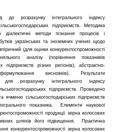
д до розрахунку інтегрального індексу
ільськогосподарських підприємств. Методика
о діалектичні методи пізнання процесів і
бутків українських та іноземних учених щодо
мпіричний (для оцінки конкурентоспроможності
вняльного аналізу (порівняння показників
х підприємств різних регіонів), абстрактно-
ормулювання висновків). Результати
 для розрахунку інтегрального індексу
льськогосподарських підприємств. Проведено
а ячменю сільськогосподарських підприємств
тегрального показника. Елементи наукової
рентоспроможності продукції зерна колосових
ивних шляхів його підвищення. Практична
вання конкурентоспроможності зерна колосових