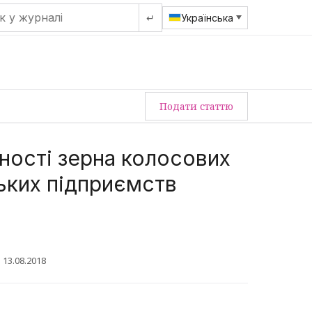
↵
Українська
Подати статтю
ості зерна колосових
ьких підприємств
 13.08.2018