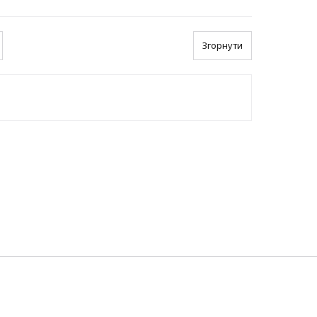
Згорнути
03127, Україна, м. Київ,
вул. Героїв Оборони, 10