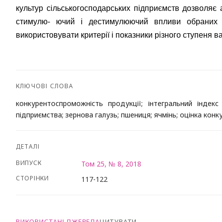
культур сільськогосподарських підприємств дозволяє 
стимулю- ючий і дестимулюючий впливи обраних о
використовувати критерії і показники різного ступеня ваго
КЛЮЧОВІ СЛОВА
конкурентоспроможність продукції; інтегральний індекс
підприємства; зернова галузь; пшениця; ячмінь; оцінка кон
ДЕТАЛІ
ВИПУСК
Том 25, № 8, 2018
СТОРІНКИ
117-122
ВИКОРИСТАНІ ДЖЕРЕЛА
ЦИТУВАТИ