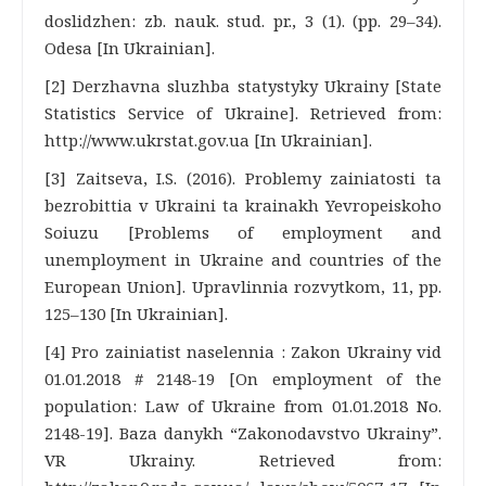
doslidzhen: zb. nauk. stud. pr., 3 (1). (pp. 29–34).
Odesa [In Ukrainian].
[2] Derzhavna sluzhba statystyky Ukrainy [State
Statistics Service of Ukraine]. Retrieved from:
http://www.ukrstat.gov.ua [In Ukrainian].
[3] Zaitseva, I.S. (2016). Problemy zainiatosti ta
bezrobittia v Ukraini ta krainakh Yevropeiskoho
Soiuzu [Problems of employment and
unemployment in Ukraine and countries of the
European Union]. Upravlinnia rozvytkom, 11, pp.
125–130 [In Ukrainian].
[4] Pro zainiatist naselennia : Zakon Ukrainy vid
01.01.2018 # 2148-19 [On employment of the
population: Law of Ukraine from 01.01.2018 No.
2148-19]. Baza danykh “Zakonodavstvo Ukrainy”.
VR Ukrainy. Retrieved from: