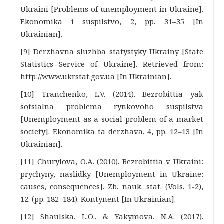
Ukraini [Problems of unemployment in Ukraine].
Ekonomika i suspilstvo, 2, pp. 31–35 [In
Ukrainian].
[9] Derzhavna sluzhba statystyky Ukrainy [State
Statistics Service of Ukraine]. Retrieved from:
http://www.ukrstat.gov.ua [In Ukrainian].
[10] Tranchenko, L.V. (2014). Bezrobittia yak
sotsialna problema rynkovoho suspilstva
[Unemployment as a social problem of a market
society]. Ekonomika ta derzhava, 4, pp. 12–13 [In
Ukrainian].
[11] Churylova, O.A. (2010). Bezrobittia v Ukraini:
prychyny, naslidky [Unemployment in Ukraine:
causes, consequences]. Zb. nauk. stat. (Vols. 1-2),
12. (pp. 182–184). Kontynent [In Ukrainian].
[12] Shaulska, L.O., & Yakymova, N.A. (2017).