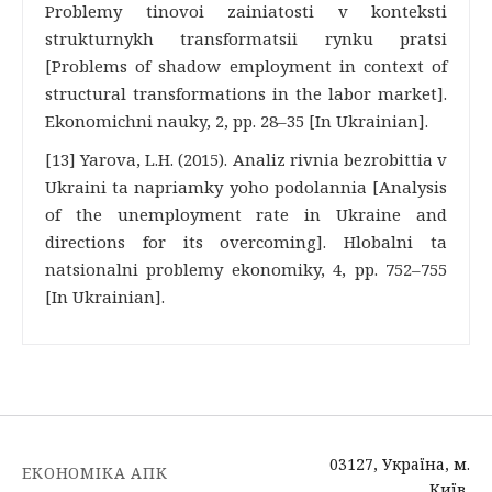
Problemy tinovoi zainiatosti v konteksti
strukturnykh transformatsii rynku pratsi
[Problems of shadow employment in context of
structural transformations in the labor market].
Ekonomichni nauky, 2, pp. 28–35 [In Ukrainian].
[13] Yarova, L.H. (2015). Analiz rivnia bezrobittia v
Ukraini ta napriamky yoho podolannia [Analysis
of the unemployment rate in Ukraine and
directions for its overcoming]. Hlobalni ta
natsionalni problemy ekonomiky, 4, pp. 752–755
[In Ukrainian].
03127, Україна, м.
ЕКОНОМІКА АПК
Київ,