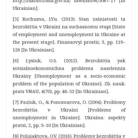
http://zakon0.rada.gov.ua/ laws/show/5067-17 [In
Ukrainian].
[5] Kochuma, I.Yu. (2013). Stan zainiatosti ta
bezrobittia v Ukraini na suchasnomu etapi [State
of employment and unemployment in Ukraine at
the present stage]. Finansovyi prostir, 3, pp. 119–
126 [In Ukrainian].
[6] Lysiuk, O.S. (2012). Bezrobittia yak
sotsialnoekonomichna problema naselennia
Ukrainy [Unemployment as a socio-economic
problem of the population of Ukraine]. Zb. nauk.
prats VNAU, 4(70), pp. 48–53 [In Ukrainian].
[7] Paziuk, O., & Ponomarova, O. (2004). Problemy
bezrobittia v Ukraini [Problems of
unemployment in Ukraine]. Ukraina: aspekty
pratsi, 2, pp. 3–10 [In Ukrainian].
[8] Poluiaktova, O.V. (2016). Problemy bezrobittia v