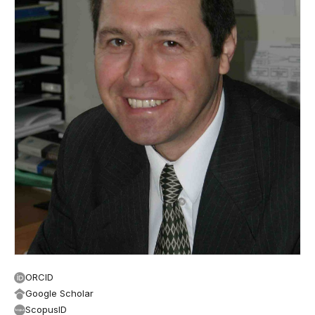
ORCID
Google Scholar
ScopusID